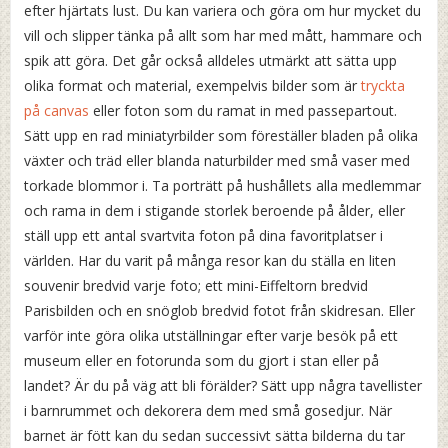
efter hjärtats lust. Du kan variera och göra om hur mycket du
vill och slipper tänka på allt som har med mått, hammare och
spik att göra. Det går också alldeles utmärkt att sätta upp
olika format och material, exempelvis bilder som är
tryckta
på canvas
eller foton som du ramat in med passepartout.
Sätt upp en rad miniatyrbilder som föreställer bladen på olika
växter och träd eller blanda naturbilder med små vaser med
torkade blommor i. Ta porträtt på hushållets alla medlemmar
och rama in dem i stigande storlek beroende på ålder, eller
ställ upp ett antal svartvita foton på dina favoritplatser i
världen. Har du varit på många resor kan du ställa en liten
souvenir bredvid varje foto; ett mini-Eiffeltorn bredvid
Parisbilden och en snöglob bredvid fotot från skidresan. Eller
varför inte göra olika utställningar efter varje besök på ett
museum eller en fotorunda som du gjort i stan eller på
landet? Är du på väg att bli förälder? Sätt upp några tavellister
i barnrummet och dekorera dem med små gosedjur. När
barnet är fött kan du sedan successivt sätta bilderna du tar